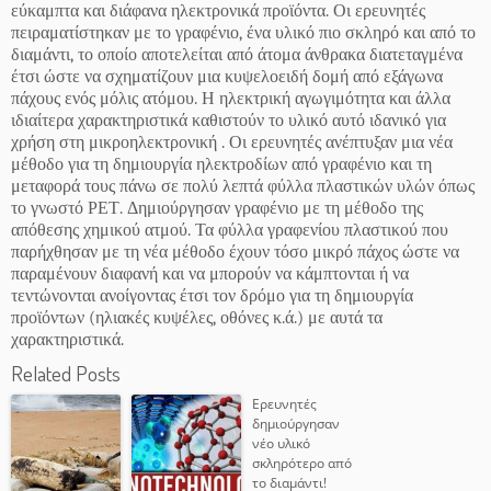
εύκαμπτα και διάφανα ηλεκτρονικά προϊόντα. Οι ερευνητές
πειραματίστηκαν με το γραφένιο, ένα υλικό πιο σκληρό και από το
διαμάντι, το οποίο αποτελείται από άτομα άνθρακα διατεταγμένα
έτσι ώστε να σχηματίζουν μια κυψελοειδή δομή από εξάγωνα
πάχους ενός μόλις ατόμου. Η ηλεκτρική αγωγιμότητα και άλλα
ιδιαίτερα χαρακτηριστικά καθιστούν το υλικό αυτό ιδανικό για
χρήση στη μικροηλεκτρονική . Οι ερευνητές ανέπτυξαν μια νέα
μέθοδο για τη δημιουργία ηλεκτροδίων από γραφένιο και τη
μεταφορά τους πάνω σε πολύ λεπτά φύλλα πλαστικών υλών όπως
το γνωστό ΡΕΤ. Δημιούργησαν γραφένιο με τη μέθοδο της
απόθεσης χημικού ατμού. Τα φύλλα γραφενίου πλαστικού που
παρήχθησαν με τη νέα μέθοδο έχουν τόσο μικρό πάχος ώστε να
παραμένουν διαφανή και να μπορούν να κάμπτονται ή να
τεντώνονται ανοίγοντας έτσι τον δρόμο για τη δημιουργία
προϊόντων (ηλιακές κυψέλες, οθόνες κ.ά.) με αυτά τα
χαρακτηριστικά.
Related Posts
Ερευνητές
δημιούργησαν
νέο υλικό
σκληρότερο από
το διαμάντι!