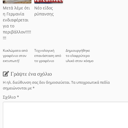
Μετά λέμε ότι
Νέο είδος
η Γερμανία
ρύπανσης
ενδιαφέρεται
για το
περιβάλλον!!!!!
!!!
Κυκλώματα από
Τεχνολογική
Δημιουργήθηκε
γραφένιο στον
επανάσταση από
το ελαφρύτερο
εκτυπωτή!
το γραφένιο
υλικό στον κόσμο
Γράψτε ένα σχόλιο
Η ηλ. διεύθυνση σας δεν δημοσιεύεται.
Τα υποχρεωτικά πεδία
σημειώνονται με
*
Σχόλιο
*