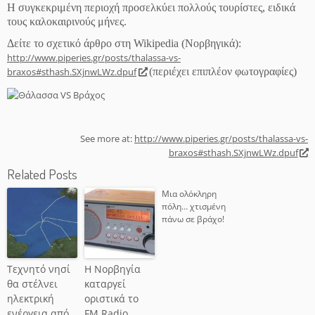
Η συγκεκριμένη περιοχή προσελκύει πολλούς τουρίστες, ειδικά
τους καλοκαιρινούς μήνες.
Δείτε το σχετικό άρθρο στη Wikipedia (Νορβηγικά):
http://www.piperies.gr/posts/thalassa-vs-
braxos#sthash.SXjnwLWz.dpuf
(περιέχει επιπλέον φωτογραφίες)
See more at:
http://www.piperies.gr/posts/thalassa-vs-
braxos#sthash.SXjnwLWz.dpuf
Related Posts
Μια ολόκληρη
πόλη… χτισμένη
πάνω σε βράχο!
Τεχνητό νησί
Η Νορβηγία
θα στέλνει
καταργεί
ηλεκτρική
οριστικά το
ενέργεια από
FM Radio