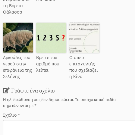
τη Βόρεια
Θάλασσα
Αρκούδες του
Βρείτε τον
Ο υπερ-
νερού στην
αριθμό που
επιταχυντής
επιφάνεια της
λείπει
που σχεδιάζει
Σελήνης
η Κίνα
Γράψτε ένα σχόλιο
Η ηλ. διεύθυνση σας δεν δημοσιεύεται.
Τα υποχρεωτικά πεδία
σημειώνονται με
*
Σχόλιο
*