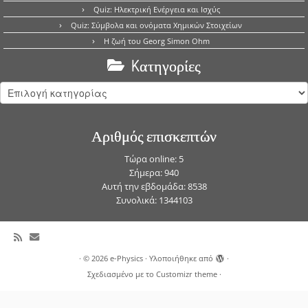
Quiz: Ηλεκτρική Ενέργεια και Ισχύς
Quiz: Σύμβολα και ονόματα Χημικών Στοιχείων
Η ζωή του Georg Simon Ohm
Kατηγορίες
Kατηγορίες
Αριθμός επισκεπτών
Τώρα online: 5
Σήμερα: 940
Αυτή την εβδομάδα: 8538
Συνολικά: 1344103
·
© 2026
e-Physics
·
Υλοποιήθηκε από
·
Σχεδιασμένο με το
Customizr theme
·