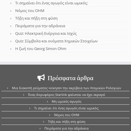
Τι σημαίνει ότι ένας αγωγός είναι ωμικός;
Νόμος του OHM
Τήξη και πήξη στη φύση
Πειράματα για την αδράνεια
Quiz: Ηλεκτρική Ενέργεια και Ισχύς
Quiz: Σύμβολα και ονόματα Χημικών Στοιχείων
Η ζωή του Georg Simon Ohm
Πρόσφατα άρθρα
Μια διακοπή ρεύματος «νίκησε» την ακρίβεια των Ατομικών Ρολογιών
Ένας δορυφόρος Starlink φαίνεται να έχει εκραγεί
Μη ωμικός αγωγός
Τι σημαίνει ότι ένας αγωγός είναι ωμικός;
Νόμος του OHM
Τήξη και πήξη στη φύση
Πειράματα για την αδράνεια