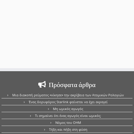
Πρόσφατα άρθρα
Μια διακοπή ρεύματος «νίκησε» την ακρίβεια των Ατομικών Ρολογιών
Ένας δορυφόρος Starlink φαίνεται να έχει εκραγεί
Μη ωμικός αγωγός
Τι σημαίνει ότι ένας αγωγός είναι ωμικός;
Νόμος του OHM
Τήξη και πήξη στη φύση