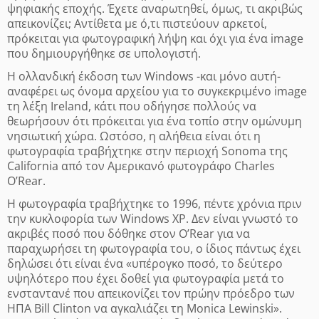
ψηφιακής εποχής. Έχετε αναρωτηθεί, όμως, τι ακριβώς
απεικονίζει; Αντίθετα με ό,τι πιστεύουν αρκετοί,
πρόκειται για φωτογραφική λήψη και όχι για ένα image
που δημιουργήθηκε σε υπολογιστή.
Η ολλανδική έκδοση των Windows -και μόνο αυτή-
αναφέρει ως όνομα αρχείου για το συγκεκριμένο image
τη λέξη Ireland, κάτι που οδήγησε πολλούς να
θεωρήσουν ότι πρόκειται για ένα τοπίο στην ομώνυμη
νησιωτική χώρα. Ωστόσο, η αλήθεια είναι ότι η
φωτογραφία τραβήχτηκε στην περιοχή Sonoma της
California από τον Αμερικανό φωτογράφο Charles
O’Rear.
Η φωτογραφία τραβήχτηκε το 1996, πέντε χρόνια πριν
την κυκλοφορία των Windows XP. Δεν είναι γνωστό το
ακριβές ποσό που δόθηκε στον O’Rear για να
παραχωρήσει τη φωτογραφία του, ο ίδιος πάντως έχει
δηλώσει ότι είναι ένα «υπέρογκο ποσό, το δεύτερο
υψηλότερο που έχει δοθεί για φωτογραφία μετά το
ενσταντανέ που απεικονίζει τον πρώην πρόεδρο των
ΗΠΑ Bill Clinton να αγκαλιάζει τη Monica Lewinski».