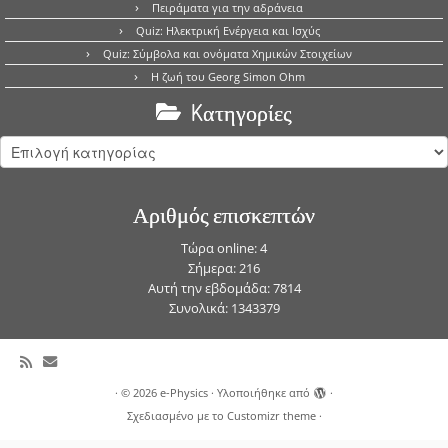
Πειράματα για την αδράνεια
Quiz: Ηλεκτρική Ενέργεια και Ισχύς
Quiz: Σύμβολα και ονόματα Χημικών Στοιχείων
Η ζωή του Georg Simon Ohm
Kατηγορίες
Kατηγορίες
Αριθμός επισκεπτών
Τώρα online: 4
Σήμερα: 216
Αυτή την εβδομάδα: 7814
Συνολικά: 1343379
·
© 2026
e-Physics
·
Υλοποιήθηκε από
·
Σχεδιασμένο με το
Customizr theme
·