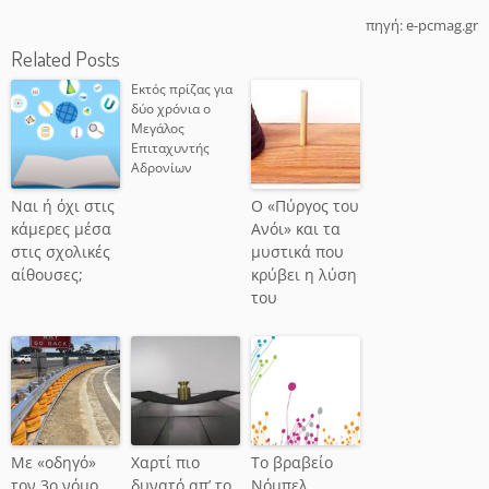
πηγή:
e-pcmag.gr
Related Posts
Εκτός πρίζας για
δύο χρόνια ο
Μεγάλος
Επιταχυντής
Αδρονίων
Ναι ή όχι στις
Ο «Πύργος του
κάμερες μέσα
Ανόι» και τα
στις σχολικές
μυστικά που
αίθουσες;
κρύβει η λύση
του
Με «οδηγό»
Χαρτί πιο
Το βραβείο
τον 3ο νόμο
δυνατό απ’ το
Νόμπελ