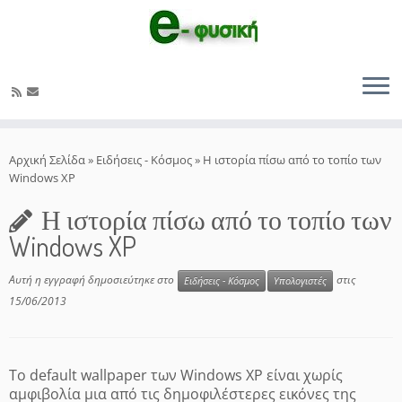
Μετάβαση
στο
Αρχική Σελίδα
»
Ειδήσεις - Κόσμος
»
Η ιστορία πίσω από το τοπίο των
περιεχόμενο
Windows XP
Η ιστορία πίσω από το τοπίο των
Windows XP
Αυτή η εγγραφή δημοσιεύτηκε στο
στις
Ειδήσεις - Κόσμος
Υπολογιστές
15/06/2013
Το default wallpaper των Windows XP είναι χωρίς
αμφιβολία μια από τις δημοφιλέστερες εικόνες της