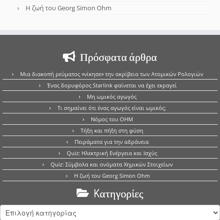
Η ζωή του Georg Simon Ohm
Πρόσφατα άρθρα
Μια διακοπή ρεύματος «νίκησε» την ακρίβεια των Ατομικών Ρολογιών
Ένας δορυφόρος Starlink φαίνεται να έχει εκραγεί
Μη ωμικός αγωγός
Τι σημαίνει ότι ένας αγωγός είναι ωμικός;
Νόμος του OHM
Τήξη και πήξη στη φύση
Πειράματα για την αδράνεια
Quiz: Ηλεκτρική Ενέργεια και Ισχύς
Quiz: Σύμβολα και ονόματα Χημικών Στοιχείων
Η ζωή του Georg Simon Ohm
Kατηγορίες
Kατηγορίες