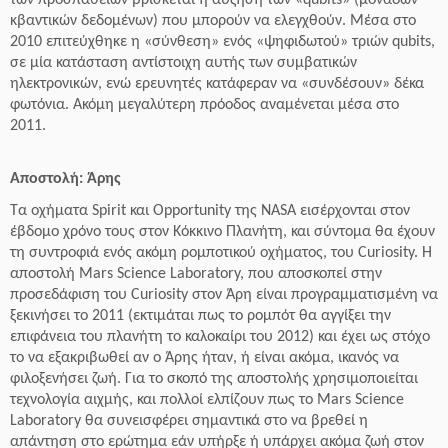
των προσπαθειών βρίσκεται η αύξηση των «qubits» (μονάδων
κβαντικών δεδομένων) που μπορούν να ελεγχθούν. Μέσα στο
2010 επιτεύχθηκε η «σύνθεση» ενός «ψηφιδωτού» τριών qubits,
σε μία κατάσταση αντίστοιχη αυτής των συμβατικών
ηλεκτρονικών, ενώ ερευνητές κατάφεραν να «συνδέσουν» δέκα
φωτόνια. Ακόμη μεγαλύτερη πρόοδος αναμένεται μέσα στο
2011.
Αποστολή: Άρης
Τα οχήματα Spirit και Opportunity της NASA εισέρχονται στον
έβδομο χρόνο τους στον Κόκκινο Πλανήτη, και σύντομα θα έχουν
τη συντροφιά ενός ακόμη ρομποτικού οχήματος, του Curiosity. Η
αποστολή Mars Science Laboratory, που αποσκοπεί στην
προσεδάφιση του Curiosity στον Άρη είναι προγραμματισμένη να
ξεκινήσει το 2011 (εκτιμάται πως το ρομπότ θα αγγίξει την
επιφάνεια του πλανήτη το καλοκαίρι του 2012) και έχει ως στόχο
το να εξακριβωθεί αν ο Άρης ήταν, ή είναι ακόμα, ικανός να
φιλοξενήσει ζωή.
Για το σκοπό της αποστολής χρησιμοποιείται
τεχνολογία αιχμής, και πολλοί ελπίζουν πως το Mars Science
Laboratory θα συνεισφέρει σημαντικά στο να βρεθεί η
απάντηση στο ερώτημα εάν υπήρξε ή υπάρχει ακόμα ζωή στον