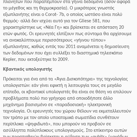
πλανητών που παραπέμπουν στα γήινα δεδομένα (όσον αφορά
το μέγεθος και τη θερμοκρασία). Ο μικρότερος γνωστός
εξωπλανήτης είναι ο Corot- 7b, ο οποίος ωστόσο είναι πολύ
θερμός- αλλά δεν ισχύει αυτό για τον Gliese 581, που
χαρακτηρίστηκε ως «Νέα Γη» και βρίσκεται σε απόσταση 20
ετών φωτός. Οι ερευνητές ελπίζουν πως σύντομα θα αρχίσουμε
να ανακαλύπτουμε περισσότερους «γήινου τύπου»
εξωπλανήτες, καθώς εντός του 2011 αναμένεται η δημοσίευση
των δεδομένων που έχει συλλέξει το διαστημικό τηλεσκόπιο
Kepler, που εκτοξεύτηκε to 2009.
Κβαντικός υπολογιστής
Πρόκειται για ένα από τα «Άγια Δισκοπότηρα» της τεχνολογίας
υπολογιστών: εάν γίνει εφικτή η λειτουργία τους σε μεγάλο
επίπεδο, οι κβαντικοί υπολογιστές θα είναι σε θέση να επιλύουν
προβλήματα πολύ πιο γρήγορα από οποιοδήποτε άλλο
μηχάνημα βασισμένο σε «παραδοσιακή» ηλεκτρονική
τεχνολογία.
Οι ερευνητές του χώρου θέλουν να εκμεταλλευτούν
τον τρόπο με τον οποίο υποατομικά σωματίδια συνθέτουν
περίπλοκα «ψηφιδωτά», που μπορούν να προβούν σε
ασύλληπτα πολύπλοκους υπολογισμούς. Στο επίκεντρο αυτών