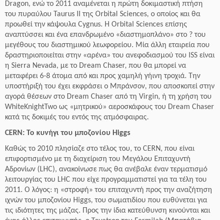
Dragon, ενώ το 2011 αναμένεται η πρώτη δοκιμαστική πτήση
του πυραύλου Taurus II της Orbital Sciences, ο οποίος και θα
προωθεί την κάψουλα Cygnus. Η Orbital Sciences επίσης
αναπτύσσει και ένα επανδρωμένο «διαστημοπλάνο» στο ? του
μεγέθους του διαστημικού λεωφορείου. Μία άλλη εταιρεία που
δραστηριοποιείται στην «αρένα» του ανεφοδιασμού του ISS είναι
η Sierra Nevada, με το Dream Chaser, που θα μπορεί να
μεταφέρει 6-8 άτομα από και προς χαμηλή γήινη τροχιά. Την
υποστήριξή του έχει εκφράσει ο Μπράνσον, που αποσκοπεί στην
αγορά θέσεων στο Dream Chaser από τη Virgin, ή τη χρήση του
WhiteKnightTwo ως «μητρικού» αεροσκάφους του Dream Chaser
κατά τις δοκιμές του εντός της ατμόσφαιρας.
CERN: Το κυνήγι του μποζονίου Higgs
Καθώς το 2010 πλησίαζε στο τέλος του, το CERN, που είναι
επιφορτισμένο με τη διαχείριση του Μεγάλου Επιταχυντή
Αδρονίων (LHC), ανακοίνωσε πως θα ανέβαλε έναν τερματισμό
λειτουργίας του LHC που είχε προγραμματιστεί για τα τέλη του
2011. Ο λόγος: η «στροφή» του επιταχυντή προς την αναζήτηση
ιχνών του μποζονίου Higgs, του σωματιδίου που ευθύνεται για
τις ιδιότητες της μάζας. Προς την ίδια κατεύθυνση κινούνται και