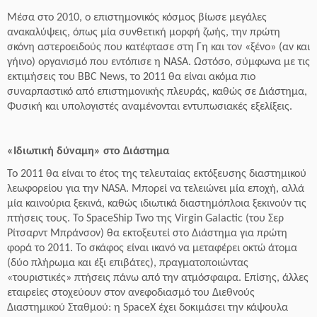
Μέσα στο 2010, ο επιστημονικός κόσμος βίωσε μεγάλες
ανακαλύψεις, όπως μία συνθετική μορφή ζωής, την πρώτη
σκόνη αστεροειδούς που κατέφτασε στη Γη και τον «ξένο» (αν και
γήινο) οργανισμό που εντόπισε η NASA. Ωστόσο, σύμφωνα με τις
εκτιμήσεις του BBC News, το 2011 θα είναι ακόμα πιο
συναρπαστικό από επιστημονικής πλευράς, καθώς σε Διάστημα,
Φυσική και υπολογιστές αναμένονται εντυπωσιακές εξελίξεις.
«Ιδιωτική δύναμη» στο Διάστημα
Το 2011 θα είναι το έτος της τελευταίας εκτόξευσης διαστημικού
λεωφορείου για την NASA. Μπορεί να τελειώνει μία εποχή, αλλά
μία καινούρια ξεκινά, καθώς ιδιωτικά διαστημόπλοια ξεκινούν τις
πτήσεις τους. Το SpaceShip Two της Virgin Galactic (του Σερ
Ρίτσαρντ Μπράνσον) θα εκτοξευτεί στο Διάστημα για πρώτη
φορά το 2011. Το σκάφος είναι ικανό να μεταφέρει οκτώ άτομα
(δύο πλήρωμα και έξι επιβάτες), πραγματοποιώντας
«τουριστικές» πτήσεις πάνω από την ατμόσφαιρα. Επίσης, άλλες
εταιρείες στοχεύουν στον ανεφοδιασμό του Διεθνούς
Διαστημικού Σταθμού: η SpaceX έχει δοκιμάσει την κάψουλα