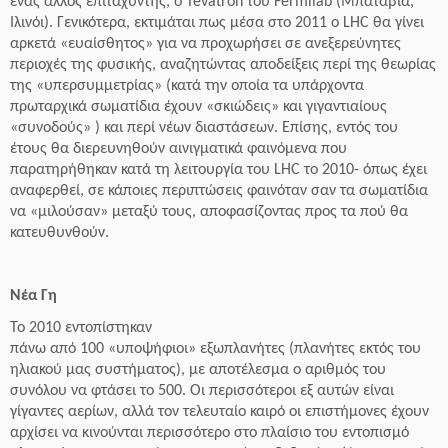
ένας άλλος επιταχυντής, ο Tevatron του Fermilab (Μπατάβια,
Ιλινόι). Γενικότερα, εκτιμάται πως μέσα στο 2011 ο LHC θα γίνει
αρκετά «ευαίσθητος» για να προχωρήσει σε ανεξερεύνητες
περιοχές της φυσικής, αναζητώντας αποδείξεις περί της θεωρίας
της «υπερσυμμετρίας» (κατά την οποία τα υπάρχοντα
πρωταρχικά σωματίδια έχουν «σκιώδεις» και γιγαντιαίους
«συνοδούς» ) και περί νέων διαστάσεων. Επίσης, εντός του
έτους θα διερευνηθούν αινιγματικά φαινόμενα που
παρατηρήθηκαν κατά τη λειτουργία του LHC το 2010- όπως έχει
αναφερθεί, σε κάποιες περιπτώσεις φαινόταν σαν τα σωματίδια
να «μιλούσαν» μεταξύ τους, αποφασίζοντας προς τα πού θα
κατευθυνθούν.
Νέα Γη
To 2010 εντοπίστηκαν
πάνω από 100 «υποψήφιοι» εξωπλανήτες (πλανήτες εκτός του
ηλιακού μας συστήματος), με αποτέλεσμα ο αριθμός του
συνόλου να φτάσει το 500. Οι περισσότεροι εξ αυτών είναι
γίγαντες αερίων, αλλά τον τελευταίο καιρό οι επιστήμονες έχουν
αρχίσει να κινούνται περισσότερο στο πλαίσιο του εντοπισμό