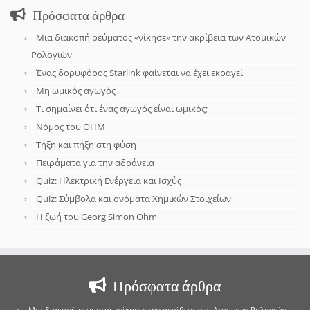
Πρόσφατα άρθρα
Μια διακοπή ρεύματος «νίκησε» την ακρίβεια των Ατομικών
Ρολογιών
Ένας δορυφόρος Starlink φαίνεται να έχει εκραγεί
Μη ωμικός αγωγός
Τι σημαίνει ότι ένας αγωγός είναι ωμικός;
Νόμος του OHM
Τήξη και πήξη στη φύση
Πειράματα για την αδράνεια
Quiz: Ηλεκτρική Ενέργεια και Ισχύς
Quiz: Σύμβολα και ονόματα Χημικών Στοιχείων
Η ζωή του Georg Simon Ohm
Πρόσφατα άρθρα
Μια διακοπή ρεύματος «νίκησε» την ακρίβεια των Ατομικών Ρολογιών