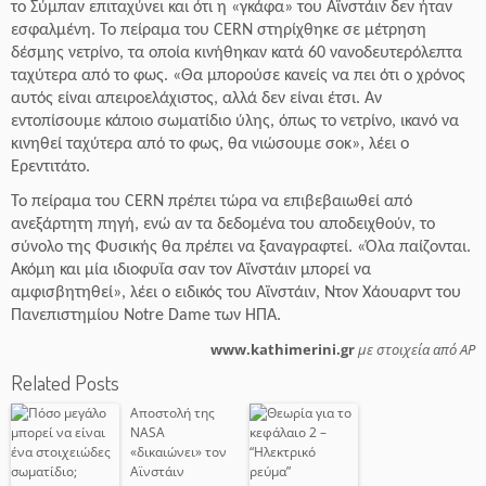
το Σύμπαν επιταχύνει και ότι η «γκάφα» του Αϊνστάιν δεν ήταν
εσφαλμένη. Το πείραμα του CERN στηρίχθηκε σε μέτρηση
δέσμης νετρίνο, τα οποία κινήθηκαν κατά 60 νανοδευτερόλεπτα
ταχύτερα από το φως. «Θα μπορούσε κανείς να πει ότι ο χρόνος
αυτός είναι απειροελάχιστος, αλλά δεν είναι έτσι. Αν
εντοπίσουμε κάποιο σωματίδιο ύλης, όπως το νετρίνο, ικανό να
κινηθεί ταχύτερα από το φως, θα νιώσουμε σοκ», λέει ο
Ερεντιτάτο.
Το πείραμα του CERN πρέπει τώρα να επιβεβαιωθεί από
ανεξάρτητη πηγή, ενώ αν τα δεδομένα του αποδειχθούν, το
σύνολο της Φυσικής θα πρέπει να ξαναγραφτεί. «Όλα παίζονται.
Ακόμη και μία ιδιοφυΐα σαν τον Αϊνστάιν μπορεί να
αμφισβητηθεί», λέει ο ειδικός του Αϊνστάιν, Ντον Χάουαρντ του
Πανεπιστημίου Notre Dame των ΗΠΑ.
www.kathimerini.gr
με στοιχεία από AP
Related Posts
Αποστολή της
NASA
«δικαιώνει» τον
Αϊνστάιν