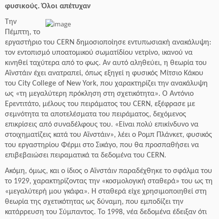
φυσικούς. Όλοι απέτυχαν
Την
Πέμπτη, το
εργαστήριο του CERN δημοσιοποίησε εντυπωσιακή ανακάλυψη:
τον εντοπισμό υποατομικού σωματίδίου νετρίνο, ικανού να
κινηθεί ταχύτερα από το φως. Αν αυτό αληθεύει, η θεωρία του
Αϊνστάιν έχει ανατραπεί, όπως εξηγεί η φυσικός Μίτσιο Κάκου
του City College of New York, που χαρακτηρίζει την ανακάλυψη
ως «τη μεγαλύτερη πρόκληση στη σχετικότητα». Ο Αντόνιο
Ερεντιτάτο, μέλους του πειράματος του CERN, εξέφρασε με
σεμνότητα τα αποτελέσματα του πειράματος, δεχόμενος
επικρίσεις από συναδέλφους του. «Είναι πολύ επικίνδυνο να
στοιχηματίζεις κατά του Αϊνστάιν», λέει ο Ρομπ Πλάνκετ, φυσικός
του εργαστηρίου Φέρμι στο Σικάγο, που θα προσπαθήσει να
επιβεβαιώσει πειραματικά τα δεδομένα του CERN.
Ακόμη, όμως, και ο ίδιος ο Αϊνστάιν παραδέχθηκε το σφάλμα του
το 1929, χαρακτηρίζοντας την «κοσμολογική σταθερά» του ως τη
«μεγαλύτερή μου γκάφα». Η σταθερά είχε χρησιμοποιηθεί στη
θεωρία της σχετικότητας ως δύναμη, που εμποδίζει την
κατάρρευση του Σύμπαντος. Το 1998, νέα δεδομένα έδειξαν ότι