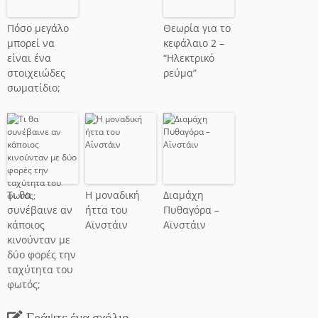
Πόσο μεγάλο
Θεωρία για το
μπορεί να
κεφάλαιο 2 –
είναι ένα
“Ηλεκτρικό
στοιχειώδες
ρεύμα”
σωματίδιο;
Τι θα
Η μοναδική
Διαμάχη
συνέβαινε αν
ήττα του
Πυθαγόρα –
κάποιος
Αϊνστάιν
Αϊνστάιν
κινούνταν με
δύο φορές την
ταχύτητα του
φωτός;
Γράψτε ένα σχόλιο