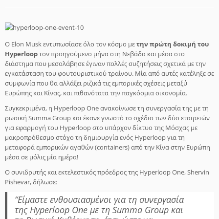
Ο Elon Musk εντυπωσίασε όλο τον κόσμο με
την πρώτη δοκιμή του
Hyperloop
τον προηγούμενο μήνα στη Νεβάδα και μέσα στο
διάστημα που μεσολάβησε έγιναν πολλές συζητήσεις σχετικά με την
εγκατάσταση του φουτουριστικού τραίνου. Μία από αυτές κατέληξε σε
συμφωνία που θα αλλάξει ριζικά τις εμπορικές σχέσεις μεταξύ
Ευρώπης και Κίνας, και πιθανότατα την παγκόσμια οικονομία.
Συγκεκριμένα, η Hyperloop One ανακοίνωσε τη συνεργασία της με τη
ρωσική Summa Group και έκανε γνωστό το σχέδιο των δύο εταιρειών
για εφαρμογή του Hyperloop στο υπάρχον δίκτυο της Μόσχας με
μακροπρόθεσμο στόχο τη δημιουργία ενός Hyperloop για τη
μεταφορά εμπορικών αγαθών (containers) από την Κίνα στην Ευρώπη
μέσα σε μόλις μία ημέρα!
Ο συνιδρυτής και εκτελεστικός πρόεδρος της Hyperloop One, Shervin
Pishevar, δήλωσε:
“Είμαστε ενθουσιασμένοι για τη συνεργασία
της Hyperloop One με τη Summa Group και