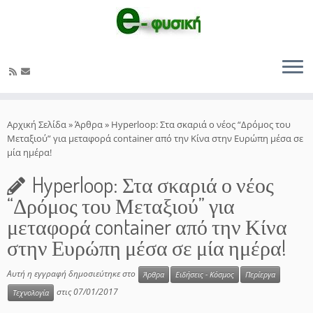
Μετάβαση
στο
Αρχική Σελίδα
»
Άρθρα
»
Hyperloop: Στα σκαριά ο νέος “Δρόμος του
περιεχόμενο
Μεταξιού” για μεταφορά container από την Κίνα στην Ευρώπη μέσα σε
μία ημέρα!
Hyperloop: Στα σκαριά ο νέος
“Δρόμος του Μεταξιού” για
μεταφορά container από την Κίνα
στην Ευρώπη μέσα σε μία ημέρα!
Αυτή η εγγραφή δημοσιεύτηκε στο
Άρθρα
Ειδήσεις - Κόσμος
Περίεργα
στις
07/01/2017
Τεχνολογία