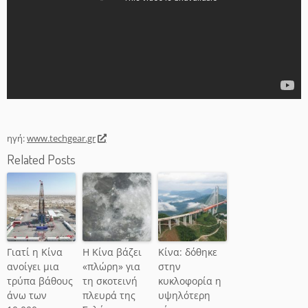
ηγή:
www.techgear.gr
Related Posts
Γιατί η Κίνα
Η Κίνα βάζει
Κίνα: δόθηκε
ανοίγει μια
«πλώρη» για
στην
τρύπα βάθους
τη σκοτεινή
κυκλοφορία η
άνω των
πλευρά της
υψηλότερη