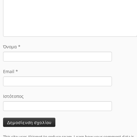
Όνομα
*
Email
*
Ιστότοπος
This site uses Akismet to reduce spam.
Learn how your comment data is