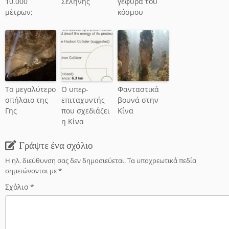
10.000
Σελήνης
γέφυρα του
μέτρων;
κόσμου
Το μεγαλύτερο
Ο υπερ-
Φανταστικά
σπήλαιο της
επιταχυντής
βουνά στην
Γης
που σχεδιάζει
Κίνα
η Κίνα
Γράψτε ένα σχόλιο
Η ηλ. διεύθυνση σας δεν δημοσιεύεται.
Τα υποχρεωτικά πεδία
σημειώνονται με
*
Σχόλιο
*