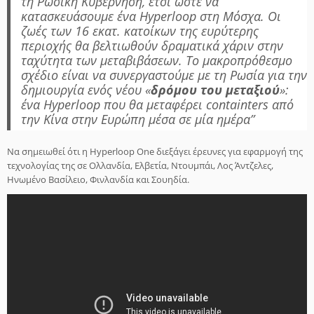
τη Ρωσική Κυβέρνηση, έτσι ώστε να
κατασκευάσουμε ένα Hyperloop στη Μόσχα. Οι
ζωές των 16 εκατ. κατοίκων της ευρύτερης
περιοχής θα βελτιωθούν δραματικά χάριν στην
ταχύτητα των μεταβιβάσεων. Το μακροπρόθεσμο
σχέδιο είναι να συνεργαστούμε με τη Ρωσία για την
δημιουργία ενός νέου «
δρόμου του μεταξιού
»:
ένα Hyperloop που θα μεταφέρει containters από
την Κίνα στην Ευρώπη μέσα σε μία ημέρα”
Να σημειωθεί ότι η Hyperloop One διεξάγει έρευνες για εφαρμογή της
τεχνολογίας της σε Ολλανδία, Ελβετία, Ντουμπάι, Λος Άντζελες,
Ηνωμένο Βασίλειο, Φινλανδία και Σουηδία.