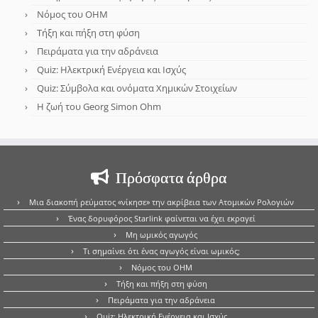
Νόμος του OHM
Τήξη και πήξη στη φύση
Πειράματα για την αδράνεια
Quiz: Ηλεκτρική Ενέργεια και Ισχύς
Quiz: Σύμβολα και ονόματα Χημικών Στοιχείων
Η ζωή του Georg Simon Ohm
Πρόσφατα άρθρα
Μια διακοπή ρεύματος «νίκησε» την ακρίβεια των Ατομικών Ρολογιών
Ένας δορυφόρος Starlink φαίνεται να έχει εκραγεί
Μη ωμικός αγωγός
Τι σημαίνει ότι ένας αγωγός είναι ωμικός;
Νόμος του OHM
Τήξη και πήξη στη φύση
Πειράματα για την αδράνεια
Quiz: Ηλεκτρική Ενέργεια και Ισχύς