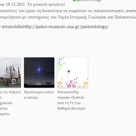
και 18.12.2011. Το μουσείο φιλοξενεί
επισκέπτες του έχουν τη δυνατότητα να γνωρίσουν τις παλαιοντολογικές ανασκ
υνομιλήσουν με επιστήμονες του Τομέα Ιστορικής Γεωλογίας και Παλαιοντολο
.
 ιστοσελίδα
http://paleo-museum.uoa.gr/paleontology
/
ε τις πόρτες
Χριστουγεννιάτικ
Αστεροειδής
ο
ο αστέρι
πέρασε «ξυστά»
ηχανικό
από τη Γη την
είου
Καθαρή Δευτέρα
ερίου