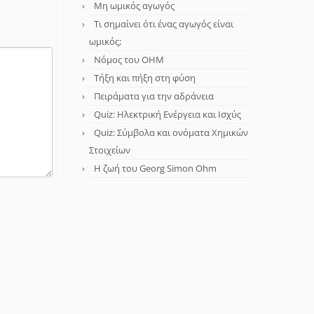
Μη ωμικός αγωγός
Τι σημαίνει ότι ένας αγωγός είναι
ωμικός;
Νόμος του OHM
Τήξη και πήξη στη φύση
Πειράματα για την αδράνεια
Quiz: Ηλεκτρική Ενέργεια και Ισχύς
Quiz: Σύμβολα και ονόματα Χημικών
Στοιχείων
Η ζωή του Georg Simon Ohm