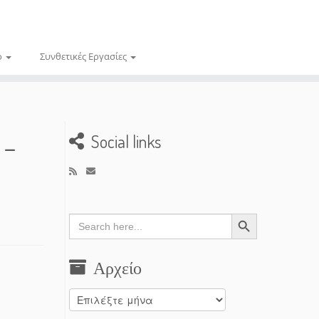
ο
Συνθετικές Εργασίες
 –
Social links
Search Button
Search
for:
Αρχείο
Αρχείο