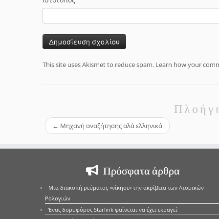
This site uses Akismet to reduce spam.
Learn how your comme
Πλοήγ
←
Μηχανή αναζήτησης αλά ελληνικά
Πρόσφατα άρθρα
Μια διακοπή ρεύματος «νίκησε» την ακρίβεια των Ατομικών
Ρολογιών
Ένας δορυφόρος Starlink φαίνεται να έχει εκραγεί