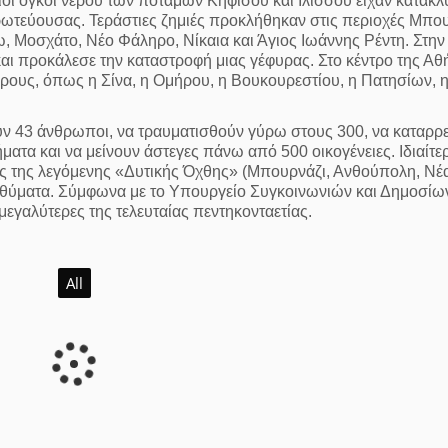
οι όγκοι νερού των ποταμών Κηφισού και Ιλισσού είχαν κατακλύ
πρωτεύουσας. Τεράστιες ζημιές προκλήθηκαν στις περιοχές Μπου
ω, Μοσχάτο, Νέο Φάληρο, Νίκαια και Άγιος Ιωάννης Ρέντη. Στην
και προκάλεσε την καταστροφή μιας γέφυρας. Στο κέντρο της Αθ
ρους, όπως η Σίνα, η Ομήρου, η Βουκουρεστίου, η Πατησίων, 
ούν 43 άνθρωποι, να τραυματισθούν γύρω στους 300, να καταρ
ατα και να μείνουν άστεγες πάνω από 500 οικογένειες. Ιδιαίτε
νιές της λεγόμενης «Δυτικής Όχθης» (Μπουρνάζι, Ανθούπολη, Νέ
α θύματα. Σύμφωνα με το Υπουργείο Συγκοινωνιών και Δημοσίω
μεγαλύτερες της τελευταίας πεντηκονταετίας.
All