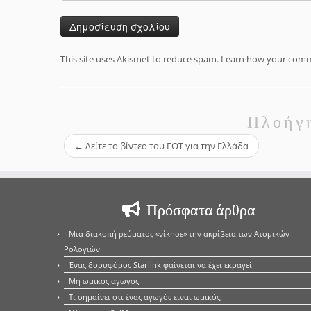
This site uses Akismet to reduce spam.
Learn how your comme
Πλοήγ
←
Δείτε το βίντεο του ΕΟΤ για την Ελλάδα
Πρόσφατα άρθρα
Μια διακοπή ρεύματος «νίκησε» την ακρίβεια των Ατομικών
Ρολογιών
Ένας δορυφόρος Starlink φαίνεται να έχει εκραγεί
Μη ωμικός αγωγός
Τι σημαίνει ότι ένας αγωγός είναι ωμικός;