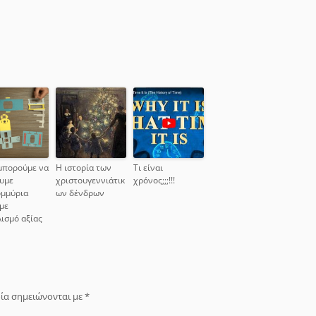
μπορούμε να
Η ιστορία των
Τι είναι
υμε
χριστουγεννιάτικ
χρόνος;;;!!!
ομμύρια
ων δένδρων
με
ισμό αξίας
ία σημειώνονται με
*