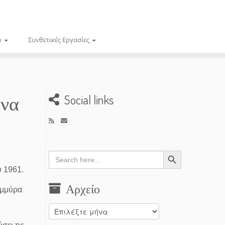
ο
Συνθετικές Εργασίες
ήνα
Social links
Search Button
Search
for:
υ 1961.
Αρχείο
ημμύρα
Αρχείο