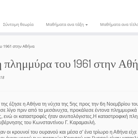
Σύντομη θεωρία
Μαθήματα ανα τάξη
Μαθήματα ανα τίτλ
υ 1961 στην Αθήνα
 πλημμύρα του 1961 στην Αθ
018
ς της έζησε η Αθήνα τη νύχτα της 5ης προς την 6η Νοεμβρίου το
σε λίγο πριν από τα μεσάνυχτα, προκάλεσε έντονα πλημμυρικά
ς, ενώ οι καταστροφές ήταν ανυπολόγιστες.Η καταστροφική πλ
κυβέρνησης του Κωνσταντίνου Γ. Καραμανλή.
αν οι κρουνοί του ουρανού και μέσα σ’ ένα τρίωρο η Αθήνα είχε