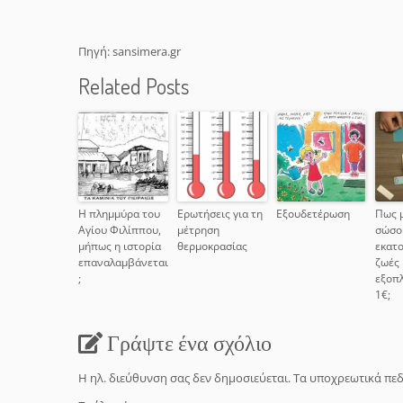
Πηγή: sansimera.gr
Related Posts
Η πλημμύρα του
Ερωτήσεις για τη
Εξουδετέρωση
Πως 
Αγίου Φιλίππου,
μέτρηση
σώσο
μήπως η ιστορία
θερμοκρασίας
εκατ
επαναλαμβάνεται
ζωές 
;
εξοπλ
1€;
Γράψτε ένα σχόλιο
Η ηλ. διεύθυνση σας δεν δημοσιεύεται.
Τα υποχρεωτικά πεδ