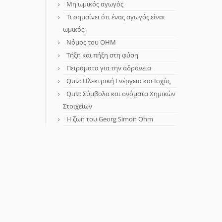
Μη ωμικός αγωγός
Τι σημαίνει ότι ένας αγωγός είναι
ωμικός;
Νόμος του OHM
Τήξη και πήξη στη φύση
Πειράματα για την αδράνεια
Quiz: Ηλεκτρική Ενέργεια και Ισχύς
Quiz: Σύμβολα και ονόματα Χημικών
Στοιχείων
Η ζωή του Georg Simon Ohm