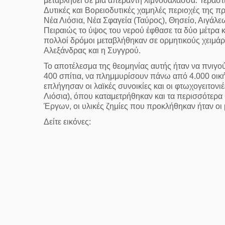
μεταβληθεί σε μια απέραντη λιμνοθάλασσα. Τεράστι
Δυτικές και Βορειοδυτικές χαμηλές περιοχές της 
Νέα Λιόσια, Νέα Σφαγεία (Ταύρος), Θησείο, Αιγάλε
Πειραιώς το ύψος του νερού έφθασε τα δύο μέτρα 
πολλοί δρόμοι μεταβλήθηκαν σε ορμητικούς χειμάρ
Αλεξάνδρας και η Συγγρού.
Το αποτέλεσμα της θεομηνίας αυτής ήταν να πνιγ
400 σπίτια, να πλημμυρίσουν πάνω από 4.000 οικήμ
επλήγησαν οι λαϊκές συνοικίες και οι φτωχογειτο
Λιόσια), όπου καταμετρήθηκαν και τα περισσότερ
Έργων, οι υλικές ζημίες που προκλήθηκαν ήταν οι 
Δείτε εικόνες: