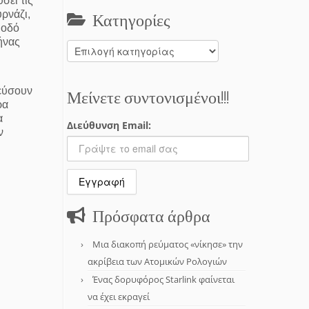
σει τις
ρνάζι,
Κατηγορίες
 οδό
ήνας
Κατηγορίες
η
ρεύσουν
Μείνετε συντονισμένοι!!!
ρα
α
Διεύθυνση Email:
ν
Πρόσφατα άρθρα
Μια διακοπή ρεύματος «νίκησε» την
ακρίβεια των Ατομικών Ρολογιών
Ένας δορυφόρος Starlink φαίνεται
να έχει εκραγεί